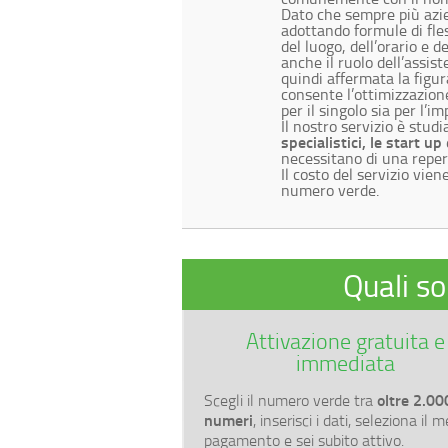
Dato che sempre più azie
adottando formule di fles
del luogo, dell’orario e d
anche il ruolo dell’assis
quindi affermata la figur
consente l’ottimizzazione
per il singolo sia per l’im
Il nostro servizio è stud
specialistici, le start up
necessitano di una reperi
Il costo del servizio vien
numero verde.
Quali s
Attivazione gratuita e
immediata
oltre 2.00
Scegli il numero verde tra
numeri
, inserisci i dati, seleziona il 
pagamento e sei subito attivo.