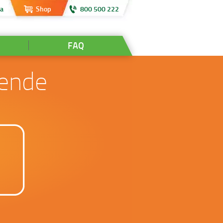
ta
Shop
800 500 222
o
FAQ
iende