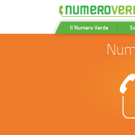
Il Numero Verde
Sc
Nume