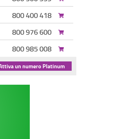
800 400 418
800 976 600
800 985 008
Attiva un numero Platinum