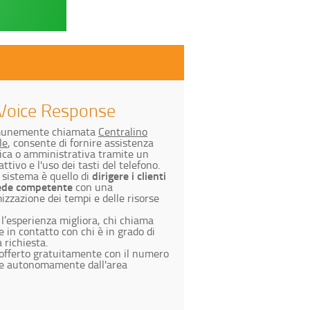
 Voice Response
omunemente chiamata
Centralino
le
, consente di fornire assistenza
ica o amministrativa tramite un
tivo e l'uso dei tasti del telefono.
dirigere i clienti
 sistema è quello di
 sede competente
con una
zzazione dei tempi e delle risorse
l’esperienza migliora, chi chiama
 in contatto con chi è in grado di
a richiesta.
 è offerto gratuitamente con il numero
ile autonomamente dall'area