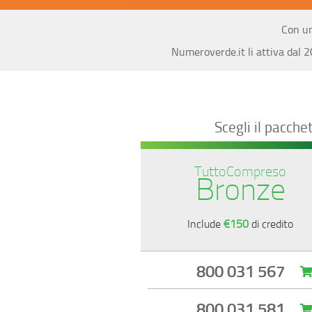
Con un
Numeroverde.it li attiva dal 
Scegli il pacche
TuttoCompreso
Bronze
Include
€150
di credito
800 031 567
800 031 581