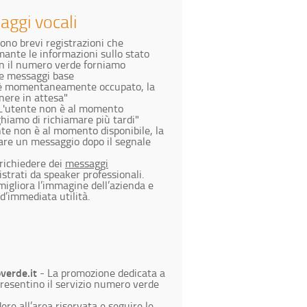
aggi vocali
sono brevi registrazioni che
mante le informazioni sullo stato
on il numero verde forniamo
re messaggi base
e è momentaneamente occupato, la
nere in attesa"
"L'utente non è al momento
ghiamo di richiamare più tardi"
nte non è al momento disponibile, la
are un messaggio dopo il segnale
 richiedere dei
messaggi
gistrati da speaker professionali.
igliora l’immagine dell’azienda e
d’immediata utilità.
erde.it
- La promozione dedicata a
 presentino il servizio numero verde
ere all’area riservata
e seguire le