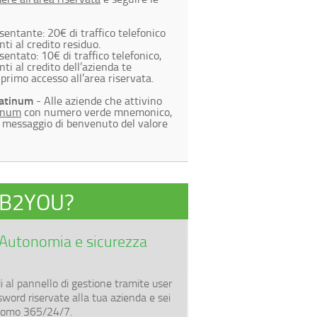
sentante: 20€ di traffico telefonico
ti al credito residuo.
entato: 10€ di traffico telefonico,
ti al credito dell’azienda te
primo accesso all’area riservata.
latinum
- Alle aziende che attivino
tinum
con numero verde mnemonico,
l messaggio di benvenuto del valore
i B2YOU?
Autonomia e sicurezza
i al pannello di gestione tramite user
sword riservate alla tua azienda e sei
nomo 365/24/7.