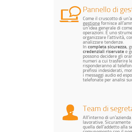
Pannello di ges
Come il cruscotto di un’
gestione
fornisce all’am
un’idea generale di com
operazioni. È uno strume
organizzare l’attività, co
analizzare tendenze.
completa sicurezza
In
, 
credenziali riservate
e ge
possono decidere gli orari 
numeri a cui trasferire l
risponderanno al telefono
prefissi indesiderati, mo
i messaggi audio ed espor
telefonate per analisi su
Team di segret
All’interno di un’azienda
lavorative. Sicuramente 
quella dell’addetto alla 
comunemente con il nome