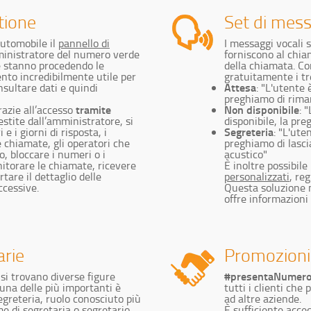
tione
Set di mess
automobile il
pannello di
I messaggi vocali 
ministratore del numero verde
forniscono al chia
e stanno procedendo le
della chiamata. C
nto incredibilmente utile per
gratuitamente i t
Attesa
nsultare dati e quindi
: "L'utent
preghiamo di rima
tramite
Non disponibile
grazie all’accesso
: 
stite dall’amministratore, si
disponibile, la pre
Segreteria
e i giorni di risposta, i
: "L'ute
e chiamate, gli operatori che
preghiamo di lasci
, bloccare i numeri o i
acustico"
nitorare le chiamate, ricevere
È inoltre possibile
tare il dettaglio delle
personalizzati
, re
ccessive.
Questa soluzione m
offre informazioni 
arie
Promozioni
#presentaNumerov
 si trovano diverse figure
una delle più importanti è
tutti i clienti che
segreteria, ruolo conosciuto più
ad altre aziende.
 di segretaria o segretario.
È sufficiente
acced