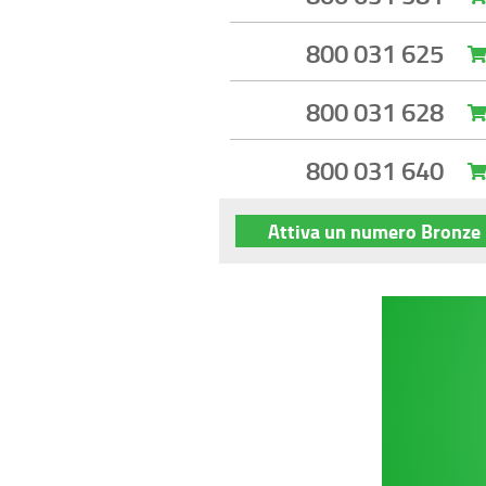
800 031 625
800 031 628
800 031 640
Attiva un numero Bronze