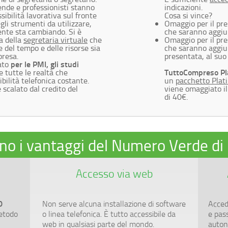
nde e professionisti stanno
indicazioni.
sibilità lavorativa sul fronte
Cosa si vince?
egli strumenti da utilizzare,
Omaggio per il pre
tente sta cambiando. Si è
che saranno aggiun
a della
segretaria virtuale
che
Omaggio per il pres
 del tempo e delle risorse sia
che saranno aggiun
presa.
presentata, al suo 
per le PMI, gli studi
iato
TuttoCompreso P
e tutte le realtà che
bilità telefonica costante.
un
pacchetto Pla
e scalato dal credito del
viene omaggiato i
di 40€.
ono i vantaggi del Numero Verde d
Accesso via web
0
Non serve alcuna installazione di software
Acced
metodo
o linea telefonica. È tutto accessibile da
e pas
web in qualsiasi parte del mondo.
auto