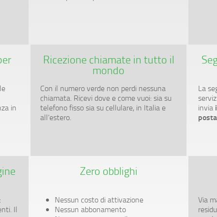
per
Ricezione chiamate in tutto il
Seg
mondo
le
Con il numero verde non perdi nessuna
La se
o
chiamata. Ricevi dove e come vuoi: sia su
serviz
nza in
telefono fisso sia su cellulare, in Italia e
invia
posta
all’estero.
gine
Zero obblighi
:
Nessun costo di attivazione
Via m
ti. Il
Nessun abbonamento
resid