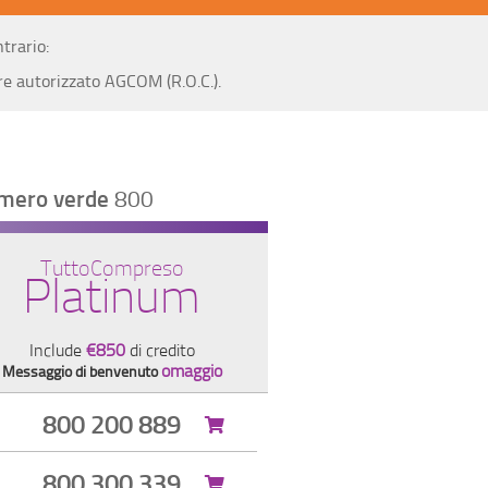
trario:
re autorizzato AGCOM (R.O.C.).
umero verde
800
TuttoCompreso
Platinum
Include
€850
di credito
omaggio
Messaggio di benvenuto
800 200 889
800 300 339