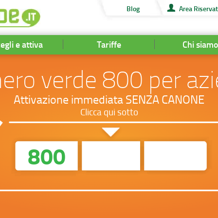
Blog
Area Riserva
egli e attiva
Tariffe
Chi siam
ro verde 800 per az
Attivazione immediata SENZA CANONE
Clicca qui sotto
800