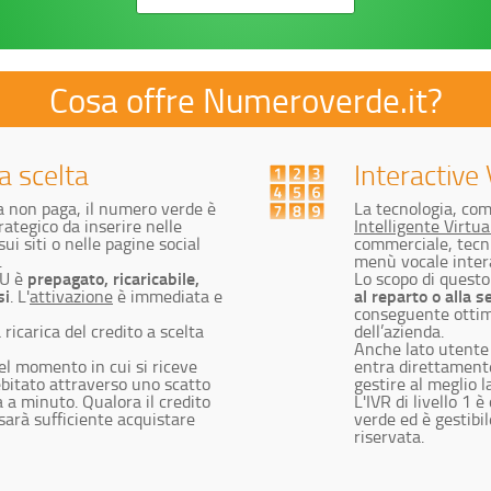
Cosa offre Numeroverde.it?
 scelta
Interactive
ta non paga, il numero verde è
La tecnologia, c
ategico da inserire nelle
Intelligente Virtua
ui siti o nelle pagine social
commerciale, tecn
.
menù vocale interat
prepagato, ricaricabile,
OU è
Lo scopo di questo
si
al reparto o alla
. L'
attivazione
è immediata e
conseguente ottimi
a ricarica del credito a scelta
dell’azienda.
Anche lato utente 
nel momento in cui si riceve
entra direttamente
bitato attraverso uno scatto
gestire al meglio l
a a minuto. Qualora il credito
L'IVR di livello 1
sarà sufficiente acquistare
verde ed è gestib
riservata.