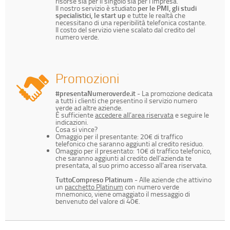
risorse sia per il singolo sia per l’impresa.
Il nostro servizio è studiato
per le PMI, gli studi
specialistici, le start up
e tutte le realtà che
necessitano di una reperibilità telefonica costante.
Il costo del servizio viene scalato dal credito del
numero verde.
Promozioni
#presentaNumeroverde.it
- La promozione dedicata
a tutti i clienti che presentino il servizio numero
verde ad altre aziende.
È sufficiente
accedere all’area riservata
e seguire le
indicazioni.
Cosa si vince?
Omaggio per il presentante: 20€ di traffico
telefonico che saranno aggiunti al credito residuo.
Omaggio per il presentato: 10€ di traffico telefonico,
che saranno aggiunti al credito dell’azienda te
presentata, al suo primo accesso all’area riservata.
TuttoCompreso Platinum
- Alle aziende che attivino
un
pacchetto Platinum
con numero verde
mnemonico, viene omaggiato il messaggio di
benvenuto del valore di 40€.