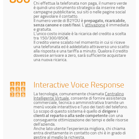
Chi effettua la telefonata non paga, il numero verde
è quindi uno strumento strategico da inserire nelle
campagne pubblicitarie, sui siti o nelle pagine social
per agevolare il contatto.
Il numero verde di B2YOU è
prepagato, ricaricabile,
senza canone e costi fissi
. L'
attivazione
è immediata
e gratuita.
L’unico costo iniziale è la ricarica del credito a scelta
tra 150/300/850€.
Il credito viene scalato nel momento in cui si riceve
una telefonata ed è addebitato attraverso uno scatto
alla risposta e una tariffa a minuto. Qualora il credito
dovesse arrivare a zero, sarà sufficiente acquistare
una nuova ricarica.
Interactive Voice Response
La tecnologia, comunemente chiamata
Centralino
Intelligente Virtuale
, consente di fornire assistenza
commerciale, tecnica o amministrativa tramite un
menù vocale interattivo e l'uso dei tasti del telefono.
Lo scopo di questo sistema è quello di
dirigere i
clienti al reparto o alla sede competente
con una
conseguente ottimizzazione dei tempi e delle risorse
dell’azienda.
Anche lato utente l’esperienza migliora, chi chiama
entra direttamente in contatto con chi è in grado di
gestire al meglio la richiesta.