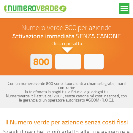
Numero verde 800 per aziende
Attivazione immediata SENZA CANONE
Clicca qui sotto
800
Con un numero verde 800 sono i tuoi clienti a chiamarti gratis, mai il
contrario:
la telefonata la paghi tu, la fiducia la guadagni tu.
Numeroverde.it li attiva dal 2001, senza canone né costi nascosti, con
la garanzia di un operatore autorizzato AGCOM (R.O.C.).
Il Numero verde per aziende senza costi fissi
Scegli il pacchetto più adatto alle tue esigenze e