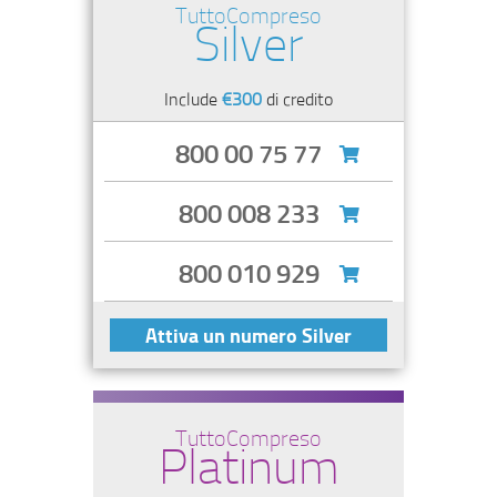
TuttoCompreso
Silver
Include
€300
di credito
800 00 75 77
800 008 233
800 010 929
Attiva un numero Silver
TuttoCompreso
Platinum