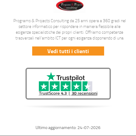
Programs & Projects Consulting da 25 anni opera a 360 gradi nel
settore informatico per rispondere in maniera flessibile alle
esigenze specialistiche dei propri clienti. Offriamo competenze
trasversali nell'ambito ICT per ogni esigenza disponendo di una
rosa di tecnici adatti ad ogni progetto! Per farlo possiamo mettere
in campo tecnici in outsourcing sia in sede che da remoto o
Vedi tutti i clienti
realizzare progetti direttamente in-house. Il numero verde è il
punto di contatto diretto con i nostri clienti.
4.3
30
TrustScore
recensioni
Ultimo aggiornamento: 24-07-2026