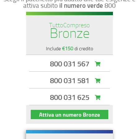
attiva subito
il numero verde
800
TuttoCompreso
Bronze
Include
€150
di credito
800 031 567
800 031 581
800 031 625
Attiva un numero Bronze