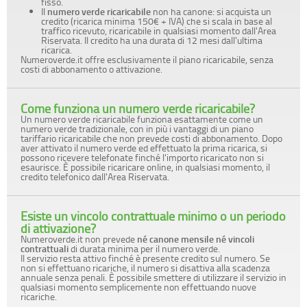
fisso.
Il
numero verde ricaricabile
non ha canone: si acquista un
credito (ricarica minima 150€ + IVA) che si scala in base al
traffico ricevuto, ricaricabile in qualsiasi momento dall'Area
Riservata. Il credito ha una durata di 12 mesi dall'ultima
ricarica.
Numeroverde.it offre esclusivamente il piano ricaricabile, senza
costi di abbonamento o attivazione.
Come funziona un numero verde ricaricabile?
Un numero verde ricaricabile funziona esattamente come un
numero verde tradizionale, con in più i vantaggi di un piano
tariffario ricaricabile che non prevede costi di abbonamento. Dopo
aver attivato il numero verde ed effettuato la prima ricarica, si
possono ricevere telefonate finché l'importo ricaricato non si
esaurisce. È possibile ricaricare online, in qualsiasi momento, il
credito telefonico dall'Area Riservata.
Esiste un vincolo contrattuale minimo o un periodo
di attivazione?
Numeroverde.it non prevede
né canone mensile né vincoli
contrattuali
di durata minima per il numero verde.
Il servizio resta attivo finché è presente credito sul numero. Se
non si effettuano ricariche, il numero si disattiva alla scadenza
annuale senza penali. È possibile smettere di utilizzare il servizio in
qualsiasi momento semplicemente non effettuando nuove
ricariche.